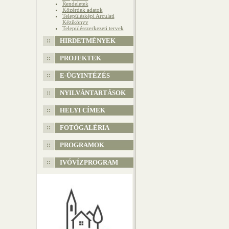
Rendeletek
Közérdek adatok
Településképi Arculati
Kézikönyv
Településszerkezeti tervek
HIRDETMÉNYEK
PROJEKTEK
E-ÜGYINTÉZÉS
NYILVÁNTARTÁSOK
HELYI CÍMEK
FOTÓGALÉRIA
PROGRAMOK
IVÓVÍZPROGRAM