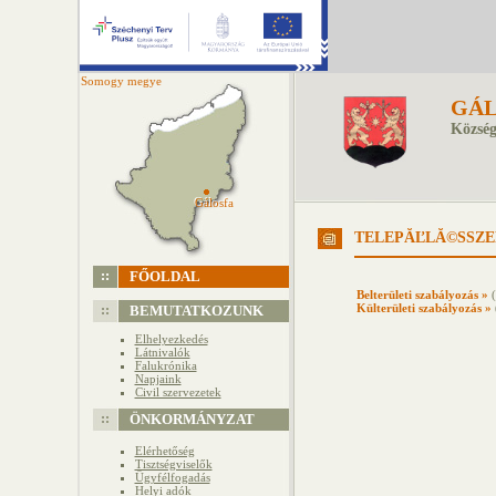
Somogy megye
GÁL
Község
Gálosfa
Gálosfa
TELEPĂĽLĂ©SSZE
FŐOLDAL
Belterületi szabályozás »
(
Külterületi szabályozás »
BEMUTATKOZUNK
Elhelyezkedés
Látnivalók
Falukrónika
Napjaink
Civil szervezetek
ÖNKORMÁNYZAT
Elérhetőség
Tisztségviselők
Ügyfélfogadás
Helyi adók