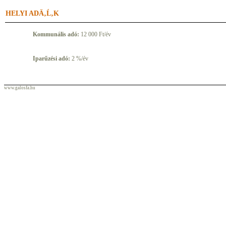
HELYI ADÄ‚Ĺ‚K
Kommunális adó:
12 000 Ft/év
Iparűzési adó:
2 %/év
www.galosfa.hu