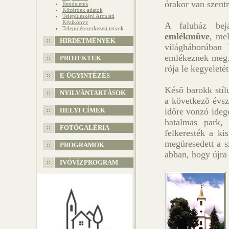
órakor van szent
Rendeletek
Közérdek adatok
Településképi Arculati
Kézikönyv
A faluház bej
Településszerkezeti tervek
emlékmûve
, me
HIRDETMÉNYEK
világháborúban 
emlékeznek meg.
PROJEKTEK
rója le kegyeleté
E-ÜGYINTÉZÉS
Késõ barokk stíl
NYILVÁNTARTÁSOK
a következõ évsz
HELYI CÍMEK
idõre vonzó ideg
hatalmas park, 
FOTÓGALÉRIA
felkeresték a ki
megüresedett a sz
PROGRAMOK
abban, hogy újra
IVÓVÍZPROGRAM