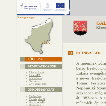
Somogy megye
GÁL
Község
Gálosfa
Gálosfa
LĂˇTNIVALĂŁK
FŐOLDAL
A mûemlék
róm
BEMUTATKOZUNK
belsõ freskót Do
Lukács evangélis
Elhelyezkedés
Látnivalók
a neves freskóf
Falukrónika
Napjaink
Tolnai Festeti
Civil szervezetek
Nepomuki Szent
ÖNKORMÁNYZAT
században még üv
Elérhetőség
át 1983-ban. A s
Tisztségviselők
Ügyfélfogadás
mûemlék épület
Helyi adók