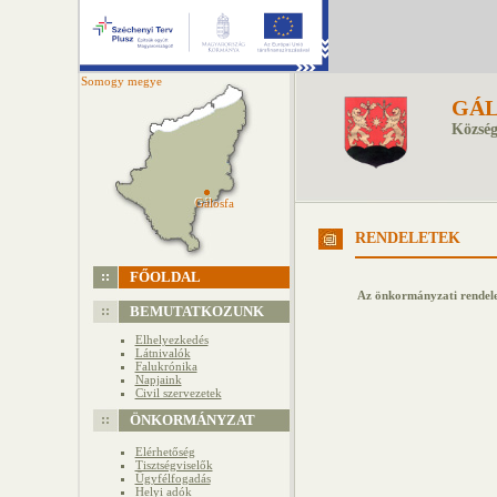
Somogy megye
GÁL
Község
Gálosfa
Gálosfa
RENDELETEK
FŐOLDAL
Az önkormányzati rendel
BEMUTATKOZUNK
Elhelyezkedés
Látnivalók
Falukrónika
Napjaink
Civil szervezetek
ÖNKORMÁNYZAT
Elérhetőség
Tisztségviselők
Ügyfélfogadás
Helyi adók