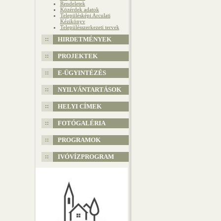
Rendeletek
Közérdek adatok
Településképi Arculati
Kézikönyv
Településszerkezeti tervek
HIRDETMÉNYEK
PROJEKTEK
E-ÜGYINTÉZÉS
NYILVÁNTARTÁSOK
HELYI CÍMEK
FOTÓGALÉRIA
PROGRAMOK
IVÓVÍZPROGRAM