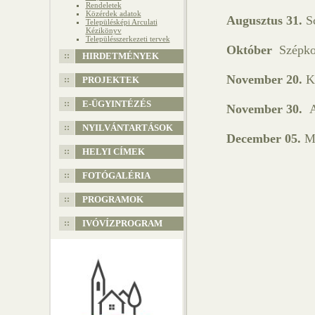
Rendeletek
Közérdek adatok
Augusztus 31.
Sc
Településképi Arculati
Kézikönyv
Településszerkezeti tervek
Október
Szépko
HIRDETMÉNYEK
November 20.
K
PROJEKTEK
E-ÜGYINTÉZÉS
November 30.
A
NYILVÁNTARTÁSOK
December 05.
Mi
HELYI CÍMEK
FOTÓGALÉRIA
PROGRAMOK
IVÓVÍZPROGRAM