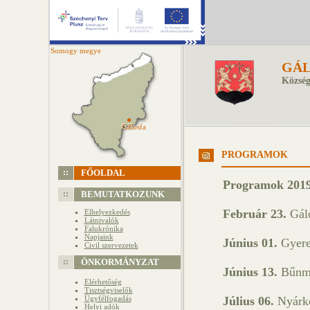
Somogy megye
GÁL
Község
Gálosfa
Gálosfa
PROGRAMOK
FŐOLDAL
Programok 2019
BEMUTATKOZUNK
Február 23.
Gálo
Elhelyezkedés
Látnivalók
Falukrónika
Napjaink
Június 01.
Gyere
Civil szervezetek
ÖNKORMÁNYZAT
Június 13.
Bűnme
Elérhetőség
Tisztségviselők
Ügyfélfogadás
Július 06.
Nyárk
Helyi adók