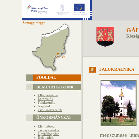
Somogy megye
GÁL
Község
Gálosfa
Gálosfa
FALUKRĂŁNIKA
FŐOLDAL
BEMUTATKOZUNK
Elhelyezkedés
Látnivalók
Falukrónika
Napjaink
Civil szervezetek
ÖNKORMÁNYZAT
Elérhetőség
Tisztségviselők
Ügyfélfogadás
megszűnése után 
Helyi adók