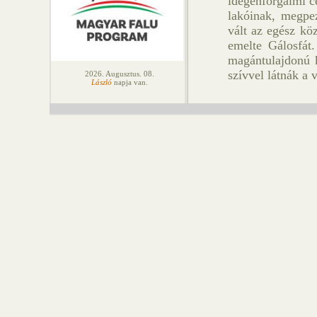
idegenforgalmi ce
lakóinak, megpez
vált az egész kö
emelte Gálosfát.
magántulajdonú k
szívvel látnák a 
2026. Augusztus. 08.
László
napja van.