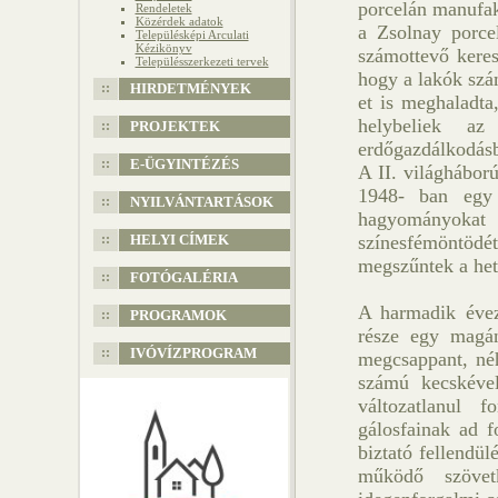
porcelán manufak
Rendeletek
Közérdek adatok
a Zsolnay porce
Településképi Arculati
Kézikönyv
számottevő keres
Településszerkezeti tervek
hogy a lakók szá
HIRDETMÉNYEK
et is meghaladta
helybeliek a
PROJEKTEK
erdőgazdálkodásb
E-ÜGYINTÉZÉS
A II. világháború
1948- ban egy 
NYILVÁNTARTÁSOK
hagyományokat 
HELYI CÍMEK
színesfémöntödé
megszűntek a het
FOTÓGALÉRIA
A harmadik évezr
PROGRAMOK
része egy magán
IVÓVÍZPROGRAM
megcsappant, né
számú kecskéve
változatlanul 
gálosfainak ad 
biztató fellendü
működő szövetk