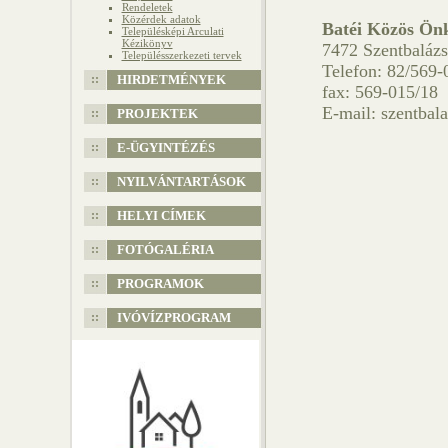
Rendeletek
Közérdek adatok
Batéi Közös Önk
Településképi Arculati
Kézikönyv
7472 Szentbalázs
Településszerkezeti tervek
Telefon: 82/569-
HIRDETMÉNYEK
fax: 569-015/18
E-mail: szentbal
PROJEKTEK
E-ÜGYINTÉZÉS
NYILVÁNTARTÁSOK
HELYI CÍMEK
FOTÓGALÉRIA
PROGRAMOK
IVÓVÍZPROGRAM