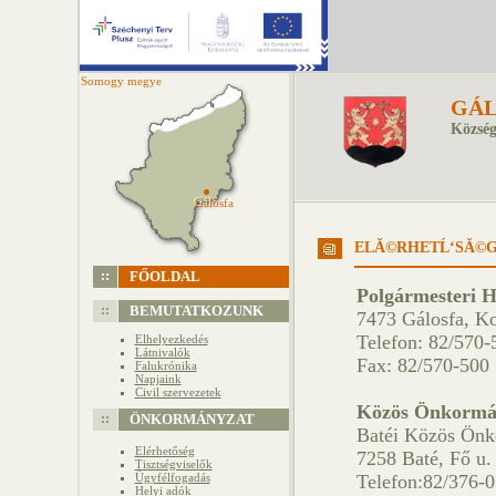
Somogy megye
GÁL
Község
Gálosfa
Gálosfa
ELĂ©RHETĹ‘SĂ©
FŐOLDAL
Polgármesteri H
BEMUTATKOZUNK
7473 Gálosfa, Ko
Telefon: 82/570-
Elhelyezkedés
Látnivalók
Fax: 82/570-500
Falukrónika
Napjaink
Civil szervezetek
Közös Önkormán
ÖNKORMÁNYZAT
Batéi Közös Önk
Elérhetőség
7258 Baté, Fő u. 
Tisztségviselők
Ügyfélfogadás
Telefon:82/376-
Helyi adók