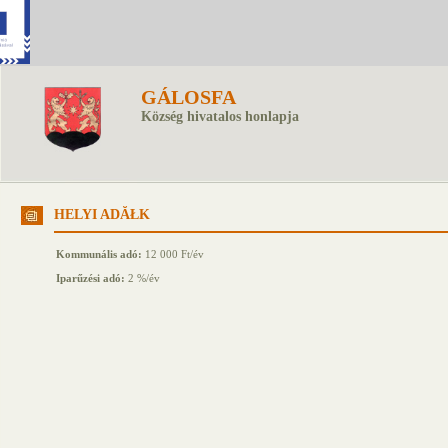
GÁLOSFA
Község hivatalos honlapja
HELYI ADĂŁK
Kommunális adó:
12 000 Ft/év
Iparűzési adó:
2 %/év