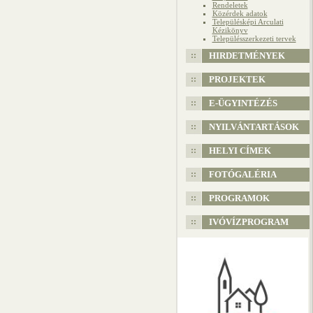
Rendeletek
Közérdek adatok
Településképi Arculati
Kézikönyv
Településszerkezeti tervek
HIRDETMÉNYEK
PROJEKTEK
E-ÜGYINTÉZÉS
NYILVÁNTARTÁSOK
HELYI CÍMEK
FOTÓGALÉRIA
PROGRAMOK
IVÓVÍZPROGRAM