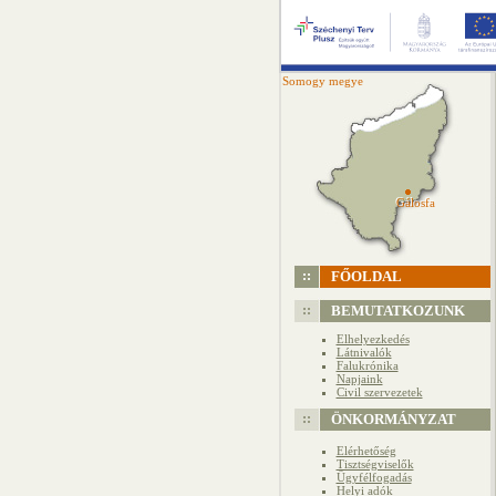
Somogy megye
Gálosfa
Gálosfa
FŐOLDAL
BEMUTATKOZUNK
Elhelyezkedés
Látnivalók
Falukrónika
Napjaink
Civil szervezetek
ÖNKORMÁNYZAT
Elérhetőség
Tisztségviselők
Ügyfélfogadás
Helyi adók