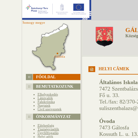
Somogy megye
GÁL
Község
Gálosfa
Gálosfa
HELYI CĂ­MEK
FŐOLDAL
Általános Iskola
BEMUTATKOZUNK
7472 Szentbalázs
Fő u. 33.
Elhelyezkedés
Látnivalók
Tel./fax: 82/370
Falukrónika
Napjaink
suliszentbalazs@
Civil szervezetek
ÖNKORMÁNYZAT
Óvoda
Elérhetőség
7473 Gálosfa
Tisztségviselők
Ügyfélfogadás
Kossuth L. u. 13
Helyi adók