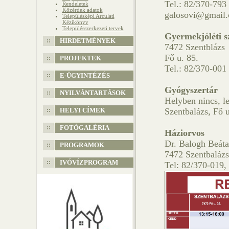
Tel.: 82/370-793
Rendeletek
Közérdek adatok
galosovi@gmail
Településképi Arculati
Kézikönyv
Településszerkezeti tervek
Gyermekjóléti s
HIRDETMÉNYEK
7472 Szentblázs
Fő u. 85.
PROJEKTEK
Tel.: 82/370-001
E-ÜGYINTÉZÉS
Gyógyszertár
NYILVÁNTARTÁSOK
Helyben nincs, l
HELYI CÍMEK
Szentbalázs, Fő u
FOTÓGALÉRIA
Háziorvos
Dr. Balogh Beáta
PROGRAMOK
7472 Szentbalázs
IVÓVÍZPROGRAM
Tel: 82/370-019,