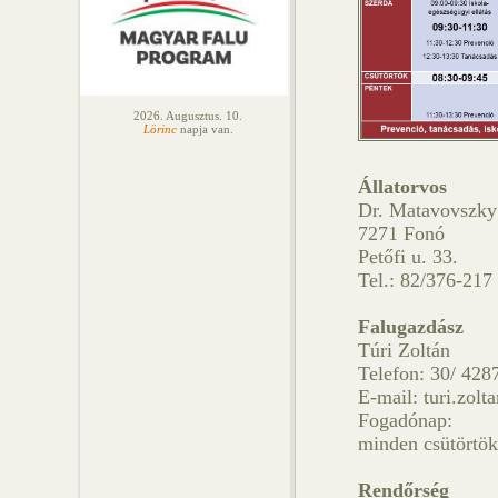
2026. Augusztus. 10.
Lörinc
napja van.
Állatorvos
Dr. Matavovszky
7271 Fonó
Petőfi u. 33.
Tel.: 82/376-217
Falugazdász
Túri Zoltán
Telefon: 30/ 428
E-mail: turi.zol
Fogadónap:
minden csütörtök
Rendőrség